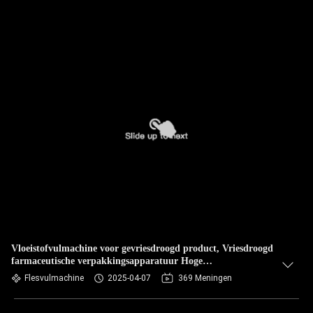
Vloeistofvulmachine voor gevriesdroogd product, Vriesdroogd
farmaceutische verpakkingsapparatuur Hoge
vulnauwkeurigheid, GMP-norm
Flesvulmachine
2025-04-07
369 Meningen