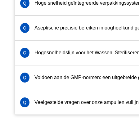
Hoge snelheid geïntegreerde verpakkingssyst
Q
Aseptische precisie bereiken in oogheelkundi
Q
Hogesnelheidslijn voor het Wassen, Steriliser
Q
Voldoen aan de GMP-normen: een uitgebreide gi
Q
Veelgestelde vragen over onze ampullen vullijn
Q