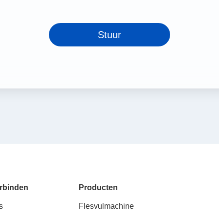
Stuur
rbinden
Producten
s
Flesvulmachine