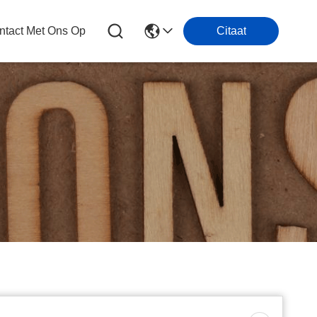
tact Met Ons Op
Citaat