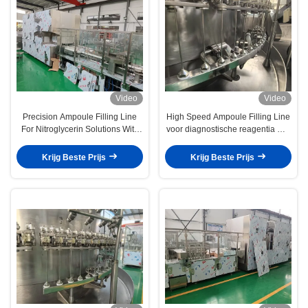
Video
Video
Precision Ampoule Filling Line
High Speed Ampoule Filling Line
For Nitroglycerin Solutions With
voor diagnostische reagentia met
Multi-Format Compatibility 1-10
verticale wasmachine en
ml Steriele vulling, gecertificeerd
sterilisatieoven, geavanceerde
Krijg Beste Prijs
Krijg Beste Prijs
door CGMP
HMI en PLC