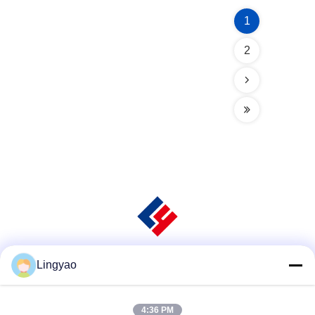
1
2
Lingyao
Sociale media
4:36 PM