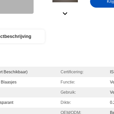
Krij
ctbeschrijving
rt Beschikbaar)
Certificering:
I
 Blaasjes
Functie:
Ve
Gebruik:
Ve
sparant
Dikte:
0.
OEM/ODM:
B