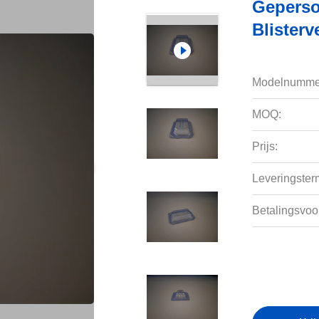
Geperso
Blister
Modelnumme
MOQ:
Prijs:
Leveringsterm
Betalingsvoo