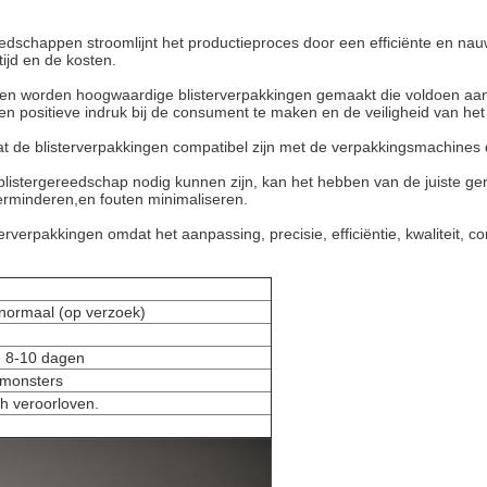
reedschappen stroomlijnt het productieproces door een efficiënte en n
ijd en de kosten.
igen worden hoogwaardige blisterverpakkingen gemaakt die voldoen aa
een positieve indruk bij de consument te maken en de veiligheid van he
at de blisterverpakkingen compatibel zijn met de verpakkingsmachines d
in blistergereedschap nodig kunnen zijn, kan het hebben van de juiste 
 verminderen,en fouten minimaliseren.
erpakkingen omdat het aanpassing, precisie, efficiëntie, kwaliteit, compa
normaal (op verzoek)
 8-10 dagen
 monsters
ch veroorloven.