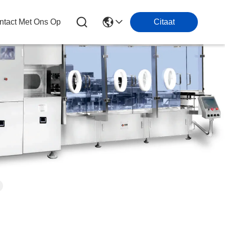
tact Met Ons Op
Citaat