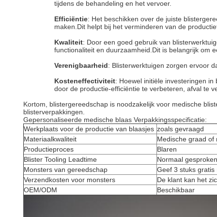
tijdens de behandeling en het vervoer.
Efficiëntie
: Het beschikken over de juiste blisterge
maken.Dit helpt bij het verminderen van de productiet
Kwaliteit
: Door een goed gebruik van blisterwerktu
functionaliteit en duurzaamheid.Dit is belangrijk om 
Verenigbaarheid
: Blisterwerktuigen zorgen ervoor d
Kosteneffectiviteit
: Hoewel initiële investeringen 
door de productie-efficiëntie te verbeteren, afval te
Kortom, blistergereedschap is noodzakelijk voor medische blisterv
blisterverpakkingen.
Gepersonaliseerde medische blaas Verpakkingsspecificatie:
Werkplaats voor de productie van blaasjes
zoals gevraagd
Materiaalkwaliteit
Medische graad of 
Productieproces
Blaren
Blister Tooling Leadtime
Normaal gesproken
Monsters van gereedschap
Geef 3 stuks gratis
Verzendkosten voor monsters
De klant kan het zi
OEM/ODM
Beschikbaar