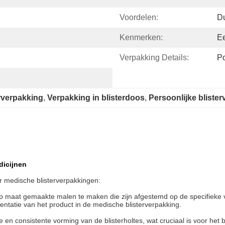
Voordelen:
Du
Kenmerken:
E
Verpakking Details:
Po
rverpakking
, 
Verpakking in blisterdoos
, 
Persoonlijke blist
dicijnen
r medische blisterverpakkingen:
m op maat gemaakte malen te maken die zijn afgestemd op de specifieke
ntatie van het product in de medische blisterverpakking.
e en consistente vorming van de blisterholtes, wat cruciaal is voor het