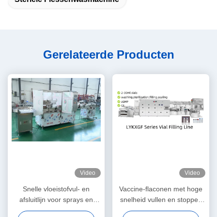
Gerelateerde Producten
Video
Video
Snelle vloeistofvul- en
Vaccine-flaconen met hoge
afsluitlijn voor sprays en
snelheid vullen en stoppen
etherische oliën (10-50
cGMP-standaardconforme