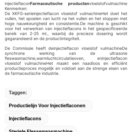
injectieflacon
Farmaceutische producten
vloeistofvulmachine
Kenmerken:
De XKFG-serie
injectieflacon vloeistof vulmachine
Het doet het
vullen, het spoelen van lucht na het vullen en het stoppen met
hoge nauwkeurigheid en consistentie.De machine is geschikt
voor het verwerken van injectieflacons in het gespecificeerde
bereik van 2-25 ml., waarbij de precieze dosering wordt
gegarandeerd en de productintegriteit.
De Commissie heeft de
injectieflacon vloeistof vulmachine
De
synchrone werking van de ultrasone
fleswasmachine,warmluchtcirculatieoven, en
injectieflacon
vloeistof vulmachine
Het maakt een naadloos en efficiënt
productieproces mogelijk en voldoet aan de strenge eisen van
de farmaceutische industrie.
Taggen:
Productielijn Voor Injectieflaconen
Injectieflacons
Steriele Flessenwasmachine