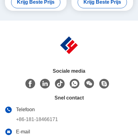
Krijg Beste Prijs
Krijg Beste Prijs
ml)Precisie servo-
automatisering voor mRNA &
peristaltische dosering en
biologics
architectuur zonder
kruisbesmetting voor
botanische extracten
Sociale media
Snel contact
Telefoon
+86-181-18466171
E-mail