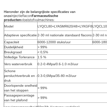
Vullingssnelheid
Hieronder zijn de belangrijkste specificaties van
injectieflacon
Farmaceutische
onze
=
producten
vloeistofvulmachines:
Totaal
vulvolume
Model
LYQCL80+LYASMR620/48+LYKGF8
LYQCL10
per
Adaptieve specificatie
2-30 ml nationale standaard flacons
2-30 ml n
uurVulltijd
per
Capaciteit
6000-12000 stuks/uur
6000-180
injectieflacon
-
Duidelijkheid
> 99%
Ik
Breukgraad
< 0,5%
weet
Volledige Torlerance
1.5 %
het
Vers waterverbruik
0.2-0.4Mpa/0.6-1.0 m3/uur
niet.
Schone
persluchtverbruik en -
0.3-0,6Mpa/35-80 m3/uur
druk
Doorlopende snelheid
> 99%
van het stoppen
Passagepercentage
> 99%
van het plafond