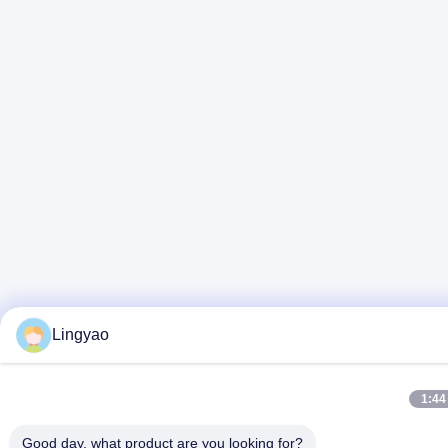
Lingyao
1:44
Good day, what product are you looking for?