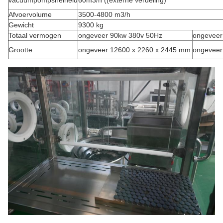
vacuümpompsnelheid
60m3/h ((externe verdeling)
Afvoervolume
3500-4800 m3/h
Gewicht
9300 kg
Totaal vermogen
ongeveer 90kw 380v 50Hz
ongeveer
Grootte
ongeveer 12600 x 2260 x 2445 mm
ongeveer