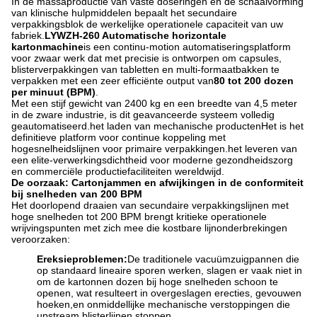
In de massaproductie van vaste doseringen en de schaalvorming
van klinische hulpmiddelen bepaalt het secundaire
verpakkingsblok de werkelijke operationele capaciteit van uw
fabriek.
LYWZH-260 Automatische horizontale
kartonmachine
is een continu-motion automatiseringsplatform
voor zwaar werk dat met precisie is ontworpen om capsules,
blisterverpakkingen van tabletten en multi-formaatbakken te
verpakken met een zeer efficiënte output van
80 tot 200 dozen
per minuut (BPM)
.
Met een stijf gewicht van 2400 kg en een breedte van 4,5 meter
in de zware industrie, is dit geavanceerde systeem volledig
geautomatiseerd.het laden van mechanische productenHet is het
definitieve platform voor continue koppeling met
hogesnelheidslijnen voor primaire verpakkingen.het leveren van
een elite-verwerkingsdichtheid voor moderne gezondheidszorg
en commerciële productiefaciliteiten wereldwijd.
De oorzaak: Cartonjammen en afwijkingen in de conformiteit
bij snelheden van 200 BPM
Het doorlopend draaien van secundaire verpakkingslijnen met
hoge snelheden tot 200 BPM brengt kritieke operationele
wrijvingspunten met zich mee die kostbare lijnonderbrekingen
veroorzaken:
Ereksieproblemen:
De traditionele vacuümzuigpannen die
op standaard lineaire sporen werken, slagen er vaak niet in
om de kartonnen dozen bij hoge snelheden schoon te
openen, wat resulteert in overgeslagen erecties, gevouwen
hoeken,en onmiddellijke mechanische verstoppingen die
upstream blisterlijnen stoppen.