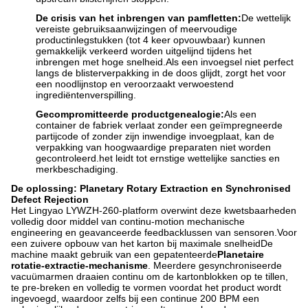
De crisis van het inbrengen van pamfletten:
De wettelijk
vereiste gebruiksaanwijzingen of meervoudige
productinlegstukken (tot 4 keer opvouwbaar) kunnen
gemakkelijk verkeerd worden uitgelijnd tijdens het
inbrengen met hoge snelheid.Als een invoegsel niet perfect
langs de blisterverpakking in de doos glijdt, zorgt het voor
een noodlijnstop en veroorzaakt verwoestend
ingrediëntenverspilling.
Gecompromitteerde productgenealogie:
Als een
container de fabriek verlaat zonder een geïmpregneerde
partijcode of zonder zijn inwendige invoegplaat, kan de
verpakking van hoogwaardige preparaten niet worden
gecontroleerd.het leidt tot ernstige wettelijke sancties en
merkbeschadiging.
De oplossing: Planetary Rotary Extraction en Synchronised
Defect Rejection
Het Lingyao LYWZH-260-platform overwint deze kwetsbaarheden
volledig door middel van continu-motion mechanische
engineering en geavanceerde feedbacklussen van sensoren.Voor
een zuivere opbouw van het karton bij maximale snelheidDe
machine maakt gebruik van een gepatenteerde
Planetaire
rotatie-extractie-mechanisme
. Meerdere gesynchroniseerde
vacuümarmen draaien continu om de kartonblokken op te tillen,
te pre-breken en volledig te vormen voordat het product wordt
ingevoegd, waardoor zelfs bij een continue 200 BPM een