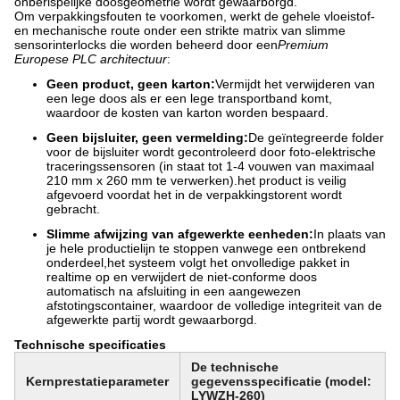
onberispelijke doosgeometrie wordt gewaarborgd.
Om verpakkingsfouten te voorkomen, werkt de gehele vloeistof-
en mechanische route onder een strikte matrix van slimme
sensorinterlocks die worden beheerd door een
Premium
Europese PLC architectuur
:
Geen product, geen karton:
Vermijdt het verwijderen van
een lege doos als er een lege transportband komt,
waardoor de kosten van karton worden bespaard.
Geen bijsluiter, geen vermelding:
De geïntegreerde folder
voor de bijsluiter wordt gecontroleerd door foto-elektrische
traceringssensoren (in staat tot 1-4 vouwen van maximaal
210 mm x 260 mm te verwerken).het product is veilig
afgevoerd voordat het in de verpakkingstorent wordt
gebracht.
Slimme afwijzing van afgewerkte eenheden:
In plaats van
je hele productielijn te stoppen vanwege een ontbrekend
onderdeel,het systeem volgt het onvolledige pakket in
realtime op en verwijdert de niet-conforme doos
automatisch na afsluiting in een aangewezen
afstotingscontainer, waardoor de volledige integriteit van de
afgewerkte partij wordt gewaarborgd.
Technische specificaties
De technische
Kernprestatieparameter
gegevensspecificatie (model:
LYWZH-260)