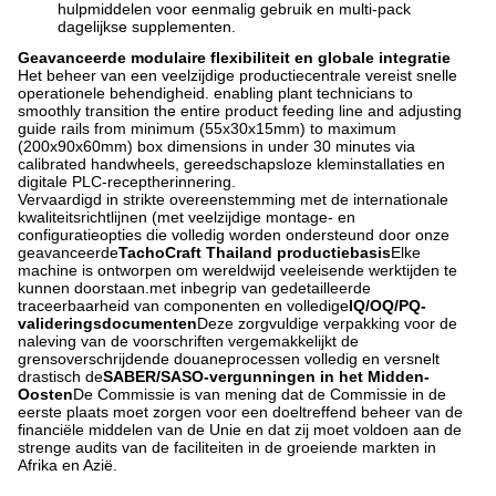
hulpmiddelen voor eenmalig gebruik en multi-pack
dagelijkse supplementen.
Geavanceerde modulaire flexibiliteit en globale integratie
Het beheer van een veelzijdige productiecentrale vereist snelle
operationele behendigheid. enabling plant technicians to
smoothly transition the entire product feeding line and adjusting
guide rails from minimum (55x30x15mm) to maximum
(200x90x60mm) box dimensions in under 30 minutes via
calibrated handwheels, gereedschapsloze kleminstallaties en
digitale PLC-receptherinnering.
Vervaardigd in strikte overeenstemming met de internationale
kwaliteitsrichtlijnen (met veelzijdige montage- en
configuratieopties die volledig worden ondersteund door onze
geavanceerde
TachoCraft Thailand productiebasis
Elke
machine is ontworpen om wereldwijd veeleisende werktijden te
kunnen doorstaan.met inbegrip van gedetailleerde
traceerbaarheid van componenten en volledige
IQ/OQ/PQ-
valideringsdocumenten
Deze zorgvuldige verpakking voor de
naleving van de voorschriften vergemakkelijkt de
grensoverschrijdende douaneprocessen volledig en versnelt
drastisch de
SABER/SASO-vergunningen in het Midden-
Oosten
De Commissie is van mening dat de Commissie in de
eerste plaats moet zorgen voor een doeltreffend beheer van de
financiële middelen van de Unie en dat zij moet voldoen aan de
strenge audits van de faciliteiten in de groeiende markten in
Afrika en Azië.