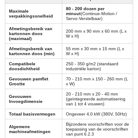
80 - 200 dozen per
Maximale
minuut
(Continue-Motion /
verpakkingssnelheid
Servo-Verstelbaar)
Afmetingsbereik van
200 mm x 90 mm x 60 mm (L x
kartonnen doos
W x H)
(maximaal)
Afmetingsbereik van
55 mm x 30 mm x 15 mm (L x
kartonnen doos (min)
W x H)
Compatibele
250 - 350 g/m2 (standaard
doosdichtheid
industriële karton)
Gevouwen pamflet
70 - 210 mm x 150 - 260 mm (L
Grootte
x W)
20 - 210 mm x 20 - 40 mm
Gevouwen
(geïntegreerde automatisering
Invoegdimensie
van 1 tot 4 vouwen)
Totaal basisvermogen
Ongeveer 4,0 kW (380V, 50Hz)
Bijzondere voorschriften voor de
Algemene
toepassing van de voorschriften
machineafmetingen
van punt 6.2.3