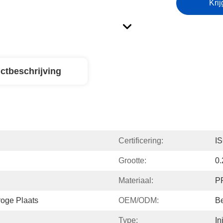
Krij
ctbeschrijving
Certificering:
I
Grootte:
0.
Materiaal:
PP
roge Plaats
OEM/ODM:
B
Type:
In