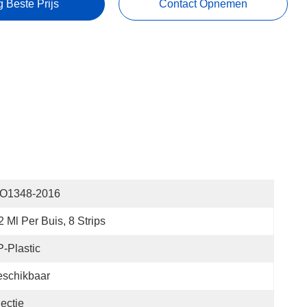
g Beste Prijs
Contact Opnemen
SO1348-2016
2 Ml Per Buis, 8 Strips
-Plastic
eschikbaar
jectie