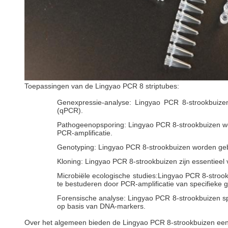
Toepassingen van de Lingyao PCR 8 striptubes:
Genexpressie-analyse: Lingyao PCR 8-strookbuize
(qPCR).
Pathogeenopsporing: Lingyao PCR 8-strookbuizen word
PCR-amplificatie.
Genotyping: Lingyao PCR 8-strookbuizen worden gebr
Kloning: Lingyao PCR 8-strookbuizen zijn essentiee
Microbiële ecologische studies:Lingyao PCR 8-stroo
te bestuderen door PCR-amplificatie van specifieke 
Forensische analyse: Lingyao PCR 8-strookbuizen spel
op basis van DNA-markers.
Over het algemeen bieden de Lingyao PCR 8-strookbuizen een h