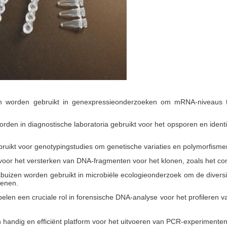
n worden gebruikt in genexpressieonderzoeken om mRNA-niveaus te
en in diagnostische laboratoria gebruikt voor het opsporen en identi
uikt voor genotypingstudies om genetische variaties en polymorfisme
l voor het versterken van DNA-fragmenten voor het klonen, zoals het 
kbuizen worden gebruikt in microbiële ecologieonderzoek om de diver
genen.
en een cruciale rol in forensische DNA-analyse voor het profileren van
andig en efficiënt platform voor het uitvoeren van PCR-experimenten 