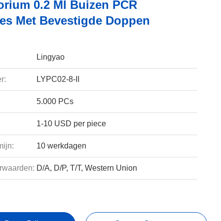
orium 0.2 Ml Buizen PCR
bes Met Bevestigde Doppen
Lingyao
r:
LYPC02-8-II
5.000 PCs
1-10 USD per piece
ijn:
10 werkdagen
rwaarden:
D/A, D/P, T/T, Western Union