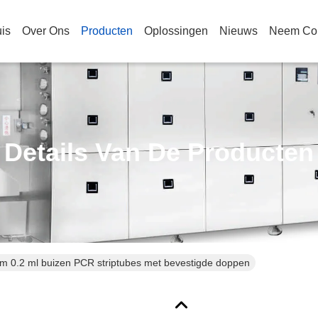
is
Over Ons
Producten
Oplossingen
Nieuws
Neem Con
Details Van De Producten
um 0.2 ml buizen PCR striptubes met bevestigde doppen