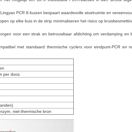
e Lingyao PCR 8-buizen bespaart waardevolle stoelruimte en vereenvou
ppen op elke buis in de strip minimaliseren het risico op kruisbesmetti
 zorgen voor een strak en betrouwbaar afdichting om verdamping en 
ompatibel met standaard thermische cyclers voor eindpunt-PCR en rea
zen
n per doos
banden)
nzym, niet-thermische bron