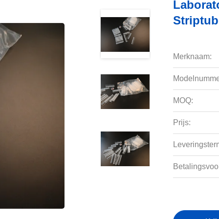
Laborat
Striptu
Merknaam:
Modelnumme
MOQ:
Prijs:
Leveringsterm
Betalingsvoo