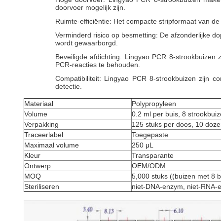
doorvoer mogelijk zijn.
Ruimte-efficiëntie: Het compacte stripformaat van d
Verminderd risico op besmetting: De afzonderlijke do
wordt gewaarborgd.
Beveiligde afdichting: Lingyao PCR 8-strookbuizen
PCR-reacties te behouden.
Compatibiliteit: Lingyao PCR 8-strookbuizen zijn c
detectie.
Materiaal
Polypropyleen
Volume
0.2 ml per buis, 8 strookbui
Verpakking
125 stuks per doos, 10 doze
Traceerlabel
Toegepaste
Maximaal volume
250 μL
Kleur
Transparante
Ontwerp
OEM/ODM
MOQ
5,000 stuks ((buizen met 8 
Steriliseren
niet-DNA-enzym, niet-RNA-e