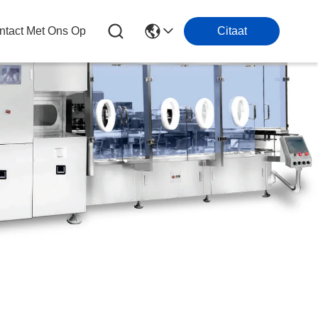
tact Met Ons Op
Citaat