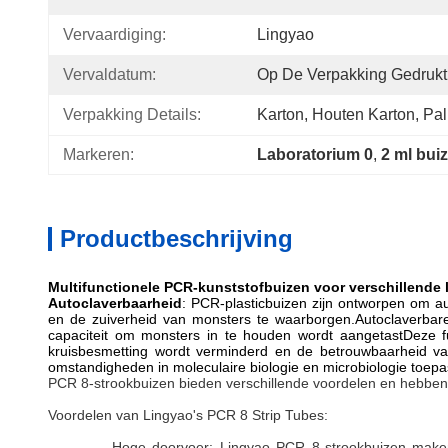
Vervaardiging:
Lingyao
Vervaldatum:
Op De Verpakking Gedrukt
Verpakking Details:
Karton, Houten Karton, Pal
Markeren:
Laboratorium 0
, 
2 ml bui
Productbeschrijving
Multifunctionele PCR-kunststofbuizen voor verschillende
Autoclaverbaarheid
: PCR-plasticbuizen zijn ontworpen om au
en de zuiverheid van monsters te waarborgen.Autoclaverbare
capaciteit om monsters in te houden wordt aangetastDeze fu
kruisbesmetting wordt verminderd en de betrouwbaarheid va
omstandigheden in moleculaire biologie en microbiologie toepas
PCR 8-strookbuizen bieden verschillende voordelen en hebben 
Voordelen van Lingyao's PCR 8 Strip Tubes:
Hoge doorvoer: Lingyao PCR 8-strookbuizen maken 