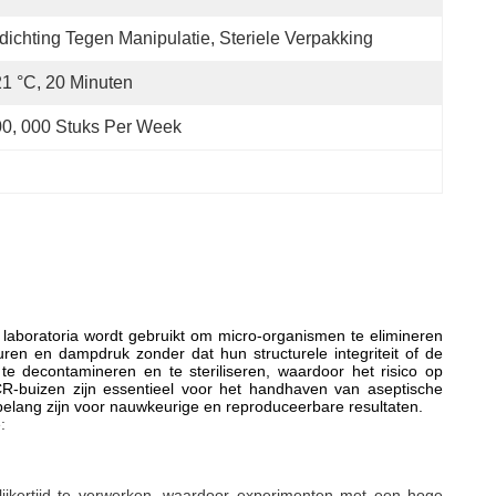
dichting Tegen Manipulatie, Steriele Verpakking
1 °C, 20 Minuten
0, 000 Stuks Per Week
n laboratoria wordt gebruikt om micro-organismen te elimineren
en en dampdruk zonder dat hun structurele integriteit of de
e decontamineren en te steriliseren, waardoor het risico op
R-buizen zijn essentieel voor het handhaven van aseptische
 belang zijn voor nauwkeurige en reproduceerbare resultaten.
:
lijkertijd te verwerken, waardoor experimenten met een hoge