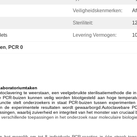
Veiligheidskenmerken:
Af
Steriliteit:
12
lets
Levering Vermogen:
10
zen
, 
PCR 0
 laboratoriumtaken
toclavering te weerstaan, een veelgebruikte sterilisatiemethode die i
 PCR-buizen kunnen veilig worden blootgesteld aan hoge temperatur
nctie stelt onderzoekers in staat PCR-buizen tussen experimenten t
n de experimentele resultaten wordt gewaarborgd.Autoclavebare PC
singen, waarbij zuiverheid en integriteit van het monster van cruciaal
verschillende toepassingen in het onderzoek naar moleculaire biologie
het mogelijk om tot 8 individuele PCR-reacties in één strook tege