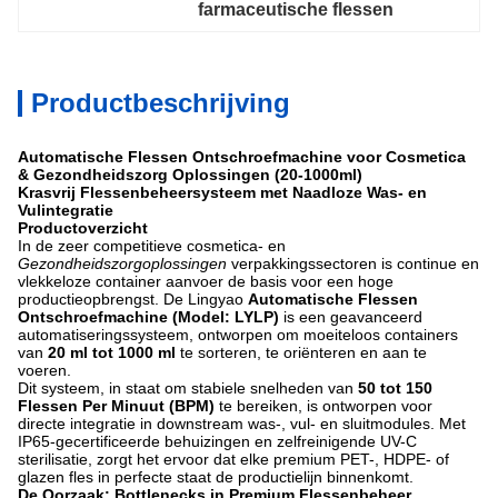
farmaceutische flessen
Productbeschrijving
Automatische Flessen Ontschroefmachine voor Cosmetica
& Gezondheidszorg Oplossingen (20-1000ml)
Krasvrij Flessenbeheersysteem met Naadloze Was- en
Vulintegratie
Productoverzicht
In de zeer competitieve cosmetica- en
Gezondheidszorgoplossingen
verpakkingssectoren is continue en
vlekkeloze container aanvoer de basis voor een hoge
productieopbrengst. De Lingyao
Automatische Flessen
Ontschroefmachine (Model: LYLP)
is een geavanceerd
automatiseringssysteem, ontworpen om moeiteloos containers
van
20 ml tot 1000 ml
te sorteren, te oriënteren en aan te
voeren.
Dit systeem, in staat om stabiele snelheden van
50 tot 150
Flessen Per Minuut (BPM)
te bereiken, is ontworpen voor
directe integratie in downstream was-, vul- en sluitmodules. Met
IP65-gecertificeerde behuizingen en zelfreinigende UV-C
sterilisatie, zorgt het ervoor dat elke premium PET-, HDPE- of
glazen fles in perfecte staat de productielijn binnenkomt.
De Oorzaak: Bottlenecks in Premium Flessenbeheer