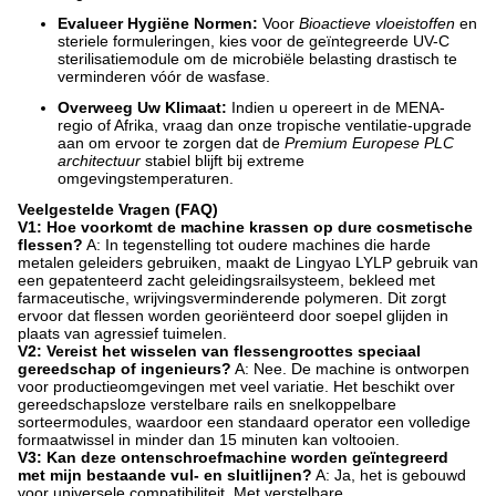
Evalueer Hygiëne Normen:
Voor
Bioactieve vloeistoffen
en
steriele formuleringen, kies voor de geïntegreerde UV-C
sterilisatiemodule om de microbiële belasting drastisch te
verminderen vóór de wasfase.
Overweeg Uw Klimaat:
Indien u opereert in de MENA-
regio of Afrika, vraag dan onze tropische ventilatie-upgrade
aan om ervoor te zorgen dat de
Premium Europese PLC
architectuur
stabiel blijft bij extreme
omgevingstemperaturen.
Veelgestelde Vragen (FAQ)
V1: Hoe voorkomt de machine krassen op dure cosmetische
flessen?
A: In tegenstelling tot oudere machines die harde
metalen geleiders gebruiken, maakt de Lingyao LYLP gebruik van
een gepatenteerd zacht geleidingsrailsysteem, bekleed met
farmaceutische, wrijvingsverminderende polymeren. Dit zorgt
ervoor dat flessen worden georiënteerd door soepel glijden in
plaats van agressief tuimelen.
V2: Vereist het wisselen van flessengroottes speciaal
gereedschap of ingenieurs?
A: Nee. De machine is ontworpen
voor productieomgevingen met veel variatie. Het beschikt over
gereedschapsloze verstelbare rails en snelkoppelbare
sorteermodules, waardoor een standaard operator een volledige
formaatwissel in minder dan 15 minuten kan voltooien.
V3: Kan deze ontenschroefmachine worden geïntegreerd
met mijn bestaande vul- en sluitlijnen?
A: Ja, het is gebouwd
voor universele compatibiliteit. Met verstelbare