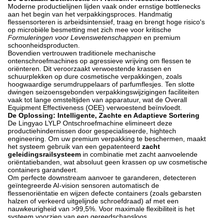
Moderne productielijnen lijden vaak onder ernstige bottlenecks
aan het begin van het verpakkingsproces. Handmatig
flessensorteren is arbeidsintensief, traag en brengt hoge risico's
op microbiële besmetting met zich mee voor kritische
Formuleringen voor Levenswetenschappen
en premium
schoonheidsproducten.
Bovendien vertrouwen traditionele mechanische
ontenschroefmachines op agressieve wrijving om flessen te
oriënteren. Dit veroorzaakt verwoestende krassen en
schuurplekken op dure cosmetische verpakkingen, zoals
hoogwaardige serumdruppelaars of parfumflesjes. Ten slotte
dwingen seizoensgebonden verpakkingswijzigingen faciliteiten
vaak tot lange omsteltijden van apparatuur, wat de Overall
Equipment Effectiveness (OEE) verwoestend beïnvloedt.
De Oplossing: Intelligente, Zachte en Adaptieve Sortering
De Lingyao LYLP Ontschroefmachine elimineert deze
productiehindernissen door gespecialiseerde, hightech
engineering. Om uw premium verpakking te beschermen, maakt
het systeem gebruik van een gepatenteerd
zacht
geleidingsrailsysteem
in combinatie met zacht aanvoelende
oriëntatiebanden, wat absoluut geen krassen op uw cosmetische
containers garandeert.
Om perfecte downstream aanvoer te garanderen, detecteren
geïntegreerde AI-vision sensoren automatisch de
flessenoriëntatie en wijzen defecte containers (zoals gebarsten
halzen of verkeerd uitgelijnde schroefdraad) af met een
nauwkeurigheid van >99,5%. Voor maximale flexibiliteit is het
systeem voorzien van een gereedschapsloos