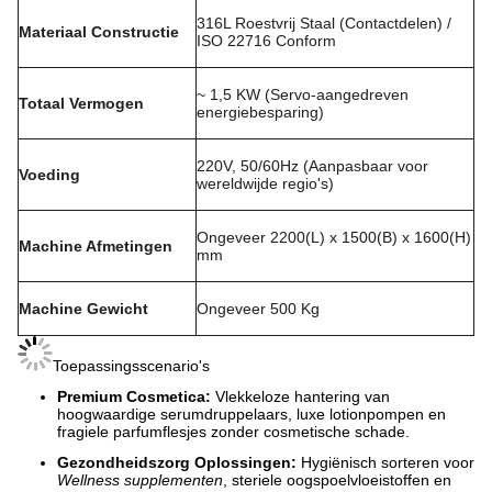
316L Roestvrij Staal (Contactdelen) /
Materiaal Constructie
ISO 22716 Conform
~ 1,5 KW (Servo-aangedreven
Totaal Vermogen
energiebesparing)
220V, 50/60Hz (Aanpasbaar voor
Voeding
wereldwijde regio's)
Ongeveer 2200(L) x 1500(B) x 1600(H)
Machine Afmetingen
mm
Machine Gewicht
Ongeveer 500 Kg
Toepassingsscenario's
Premium Cosmetica:
Vlekkeloze hantering van
hoogwaardige serumdruppelaars, luxe lotionpompen en
fragiele parfumflesjes zonder cosmetische schade.
Gezondheidszorg Oplossingen:
Hygiënisch sorteren voor
Wellness supplementen
, steriele oogspoelvloeistoffen en