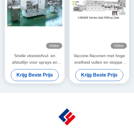
Video
Video
Snelle vloeistofvul- en
Vaccine-flaconen met hoge
afsluitlijn voor sprays en
snelheid vullen en stoppen
etherische oliën (10-50
cGMP-standaardconforme
Krijg Beste Prijs
Krijg Beste Prijs
ml)Precisie servo-
automatisering voor mRNA &
peristaltische dosering en
biologics
architectuur zonder
kruisbesmetting voor
botanische extracten