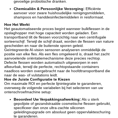
gevoelige probiotische dranken.
Chemicaliën & Persoonlijke Verzorging:
Efficiënte
aanvoer voor zware huishoudelijke reinigingsmiddelen,
shampoos en handdesinfectiemiddelen in reisformaat.
Hoe Het Werkt
Het geautomatiseerde proces begint wanneer bulkflessen in de
opslaghopper met hoge capaciteit worden geladen. Een
transportband tilt de flessen voorzichtig naar een centrifugale
sorteerschijf. Terwijl de schijf draait, worden de flessen van nature
gescheiden en naar de buitenste sporen geleid.
Geïntegreerde AI-vision sensoren analyseren onmiddellijk de
positie van elke fles. Als een fles omgekeerd is, draait het zacht
aanvoelende oriëntatiemechanisme deze precies rechtop.
Defecte flessen worden automatisch uitgeworpen in een
afkeurbak, terwijl de perfecte, rechtopstaande containers
naadloos worden overgebracht naar de hoofdtransportband die
naar de was- of vulstations leidt.
Hoe de Juiste Configuratie te Kiezen
Om maximale ROI en perfecte lijnintegratie te garanderen,
overweeg de volgende variabelen bij het selecteren van uw
ontenschroefmachine setup:
Beoordeel Uw Verpakkingsafwerking:
Als u sterk
gepolijste of gezandstraalde cosmetische flessen gebruikt,
specificeer dan onze ultra-zachte siliconen
geleidingsupgrade om absoluut geen oppervlakteschuring
te garanderen.