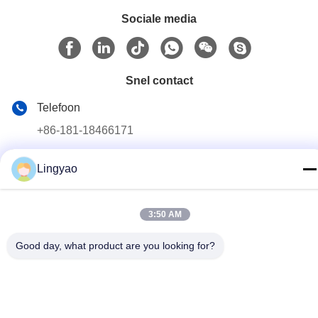
Sociale media
Snel contact
Telefoon
+86-181-18466171
E-mail
Lingyao
sale2@szlysb.com.cn
Adres
3:50 AM
No. 115 Zhujia Road, Lujia stad,Kunshan,provincie Jiangsu
Good day, what product are you looking for?
Privacybeleid
|
Sitemap
China Goede kwaliteit Flesvulmachine Auteursrecht © 2024-2026
Suzhou Lingyao Intelligent Equipment Co., Ltd. Alle rechten