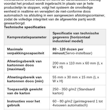
voordat het product wordt ingebracht.In plaats van je hele
productielijn te stoppen, volgt het systeem de onvolledige
eenheid in realtime en verwijdert de niet-conforme doos
automatisch na afsluiting in een aangewezen afstotingscontainer,
zodat de volledige integriteit van de afgewerkte partij wordt
gewaarborgd.
Technische specificaties
Specificatie van technische
Kernprestatieparameter
gegevens (horizontaal
industrieel model)
Maximale
80 - 120 dozen per
verpakkingscapaciteit
minuut
(Servo-instelbaar)
Afmetingsbereik van
200 mm x 110 mm x 60 mm (L x
kartonnen doos
W x H)
(maximaal)
Afmetingsbereik van
55 mm x 30 mm x 15 mm (L x
kartonnen doos (min)
W x H)
Toepasselijk gewicht
250 - 350 g/m2 (Standaard
van de karton
karton)
Instructies voor het
60 - 80 g/m2 (geïntegreerd 1 tot
gebruik
4vouwen automatisch)