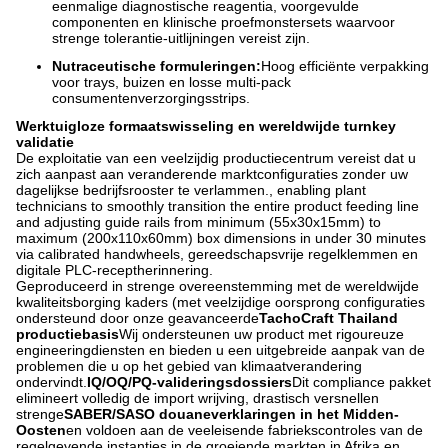
eenmalige diagnostische reagentia, voorgevulde
componenten en klinische proefmonstersets waarvoor
strenge tolerantie-uitlijningen vereist zijn.
Nutraceutische formuleringen:
Hoog efficiënte verpakking
voor trays, buizen en losse multi-pack
consumentenverzorgingsstrips.
Werktuigloze formaatswisseling en wereldwijde turnkey
validatie
De exploitatie van een veelzijdig productiecentrum vereist dat u
zich aanpast aan veranderende marktconfiguraties zonder uw
dagelijkse bedrijfsrooster te verlammen., enabling plant
technicians to smoothly transition the entire product feeding line
and adjusting guide rails from minimum (55x30x15mm) to
maximum (200x110x60mm) box dimensions in under 30 minutes
via calibrated handwheels, gereedschapsvrije regelklemmen en
digitale PLC-receptherinnering.
Geproduceerd in strenge overeenstemming met de wereldwijde
kwaliteitsborging kaders (met veelzijdige oorsprong configuraties
ondersteund door onze geavanceerde
TachoCraft Thailand
productiebasis
Wij ondersteunen uw product met rigoureuze
engineeringdiensten en bieden u een uitgebreide aanpak van de
problemen die u op het gebied van klimaatverandering
ondervindt.
IQ/OQ/PQ-valideringsdossiers
Dit compliance pakket
elimineert volledig de import wrijving, drastisch versnellen
strenge
SABER/SASO douaneverklaringen in het Midden-
Oosten
en voldoen aan de veeleisende fabriekscontroles van de
regelgevende instanties in de groeiende markten in Afrika en