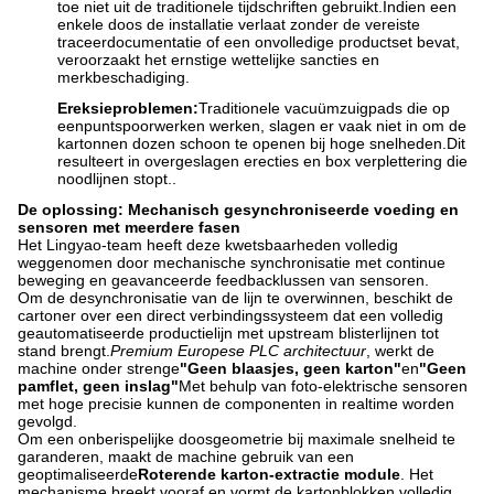
toe niet uit de traditionele tijdschriften gebruikt.Indien een
enkele doos de installatie verlaat zonder de vereiste
traceerdocumentatie of een onvolledige productset bevat,
veroorzaakt het ernstige wettelijke sancties en
merkbeschadiging.
Ereksieproblemen:
Traditionele vacuümzuigpads die op
eenpuntspoorwerken werken, slagen er vaak niet in om de
kartonnen dozen schoon te openen bij hoge snelheden.Dit
resulteert in overgeslagen erecties en box verplettering die
noodlijnen stopt..
De oplossing: Mechanisch gesynchroniseerde voeding en
sensoren met meerdere fasen
Het Lingyao-team heeft deze kwetsbaarheden volledig
weggenomen door mechanische synchronisatie met continue
beweging en geavanceerde feedbacklussen van sensoren.
Om de desynchronisatie van de lijn te overwinnen, beschikt de
cartoner over een direct verbindingssysteem dat een volledig
geautomatiseerde productielijn met upstream blisterlijnen tot
stand brengt.
Premium Europese PLC architectuur
, werkt de
machine onder strenge
"Geen blaasjes, geen karton"
en
"Geen
pamflet, geen inslag"
Met behulp van foto-elektrische sensoren
met hoge precisie kunnen de componenten in realtime worden
gevolgd.
Om een onberispelijke doosgeometrie bij maximale snelheid te
garanderen, maakt de machine gebruik van een
geoptimaliseerde
Roterende karton-extractie module
. Het
mechanisme breekt vooraf en vormt de kartonblokken volledig