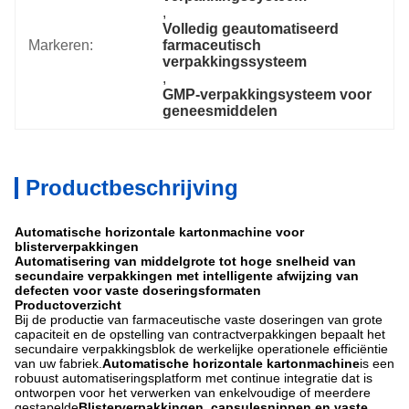
, 
Volledig geautomatiseerd 
Markeren:
farmaceutisch 
verpakkingssysteem
, 
GMP-verpakkingsysteem voor 
geneesmiddelen
Productbeschrijving
Automatische horizontale kartonmachine voor
blisterverpakkingen
Automatisering van middelgrote tot hoge snelheid van
secundaire verpakkingen met intelligente afwijzing van
defecten voor vaste doseringsformaten
Productoverzicht
Bij de productie van farmaceutische vaste doseringen van grote
capaciteit en de opstelling van contractverpakkingen bepaalt het
secundaire verpakkingsblok de werkelijke operationele efficiëntie
van uw fabriek.
Automatische horizontale kartonmachine
is een
robuust automatiseringsplatform met continue integratie dat is
ontworpen voor het verwerken van enkelvoudige of meerdere
gestapelde
Blisterverpakkingen, capsulesnippen en vaste