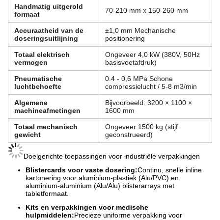
Handmatig uitgerold
70-210 mm x 150-260 mm
formaat
Accuraatheid van de
±1,0 mm Mechanische
doseringsuitlijning
positionering
Totaal elektrisch
Ongeveer 4,0 kW (380V, 50Hz
vermogen
basisvoetafdruk)
Pneumatische
0.4 - 0,6 MPa Schone
luchtbehoefte
compressielucht / 5-8 m3/min
Algemene
Bijvoorbeeld: 3200 × 1100 ×
machineafmetingen
1600 mm
Totaal mechanisch
Ongeveer 1500 kg (stijf
gewicht
geconstrueerd)
Doelgerichte toepassingen voor industriële verpakkingen
Blistercards voor vaste dosering:
Continu, snelle inline
kartonering voor aluminium-plastiek (Alu/PVC) en
aluminium-aluminium (Alu/Alu) blisterarrays met
tabletformaat.
Kits en verpakkingen voor medische
hulpmiddelen:
Precieze uniforme verpakking voor