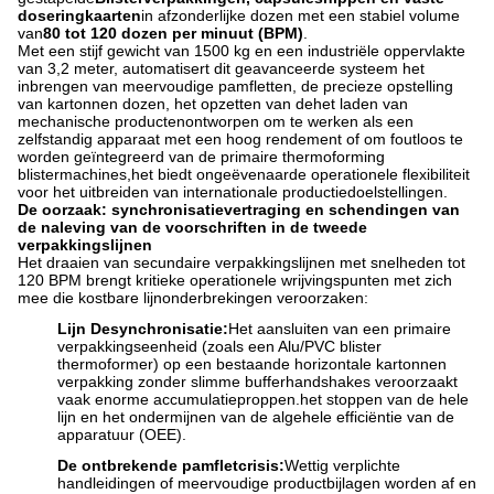
doseringkaarten
in afzonderlijke dozen met een stabiel volume
van
80 tot 120 dozen per minuut (BPM)
.
Met een stijf gewicht van 1500 kg en een industriële oppervlakte
van 3,2 meter, automatisert dit geavanceerde systeem het
inbrengen van meervoudige pamfletten, de precieze opstelling
van kartonnen dozen, het opzetten van dehet laden van
mechanische productenontworpen om te werken als een
zelfstandig apparaat met een hoog rendement of om foutloos te
worden geïntegreerd van de primaire thermoforming
blistermachines,het biedt ongeëvenaarde operationele flexibiliteit
voor het uitbreiden van internationale productiedoelstellingen.
De oorzaak: synchronisatievertraging en schendingen van
de naleving van de voorschriften in de tweede
verpakkingslijnen
Het draaien van secundaire verpakkingslijnen met snelheden tot
120 BPM brengt kritieke operationele wrijvingspunten met zich
mee die kostbare lijnonderbrekingen veroorzaken:
Lijn Desynchronisatie:
Het aansluiten van een primaire
verpakkingseenheid (zoals een Alu/PVC blister
thermoformer) op een bestaande horizontale kartonnen
verpakking zonder slimme bufferhandshakes veroorzaakt
vaak enorme accumulatieproppen.het stoppen van de hele
lijn en het ondermijnen van de algehele efficiëntie van de
apparatuur (OEE).
De ontbrekende pamfletcrisis:
Wettig verplichte
handleidingen of meervoudige productbijlagen worden af en