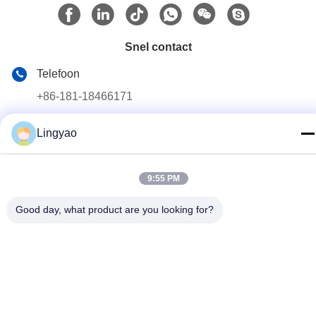
Snel contact
Telefoon
+86-181-18466171
E-mail
Lingyao
sale2@szlysb.com.cn
Adres
9:55 PM
No. 115 Zhujia Road, Lujia stad,Kunshan,provincie Jiangsu
Good day, what product are you looking for?
Privacybeleid
|
Sitemap
China Goede kwaliteit Flesvulmachine Auteursrecht © 2024-2026
Suzhou Lingyao Intelligent Equipment Co., Ltd. Alle rechten
voorbehouden.