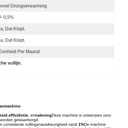
unnel Droogverwarming
/- 0,5%
Ja, Dat Klopt.
Ja, Dat Klopt.
 Eenheid Per Maand
he vullijn
, 
 wasmachine
heid
,
efficiëntie
, en
naleving
Deze machine is ontworpen voor
it worden gewaarborgd.
n consistente vullingsnauwkeurigheid van
± 1%
De machine