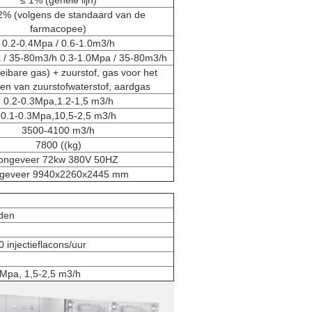
≤ 1% (gehele lijn)
2% (volgens de standaard van de
farmacopee)
0.2-0.4Mpa / 0.6-1.0m3/h
 / 35-80m3/h 0.3-1.0Mpa / 35-80m3/h
eibare gas) + zuurstof, gas voor het
n van zuurstofwaterstof, aardgas
0.2-0.3Mpa,1.2-1,5 m3/h
0.1-0.3Mpa,10,5-2,5 m3/h
3500-4100 m3/h
7800 ((kg)
ongeveer 72kw 380V 50HZ
geveer 9940x2260x2445 mm
den
 injectieflacons/uur
 Mpa, 1,5-2,5 m3/h