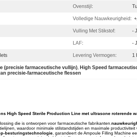
Ovenstijl:
T
Volledige Nauwkeurigheid:
+
Vulling Met Stikstof:
- 
LAF:
- 
lets
Levering Vermogen:
1
ine (precisie farmaceutische vullijn)
, 
High Speed farmaceutisc
van precisie-farmaceutische flessen
ions High Speed Sterile Production Line met ultrasone roterende
ossing die is ontworpen voor farmaceutische fabrikanten.
nauwkeurig
tielijnen, waardoor minimale stilstandstijden en maximale productivite
op-besturingstechnologie
, garandeert de Ampoule Filling Machine ee