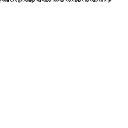
griteit van gevoelige farmaceutische producten behouden blijft.