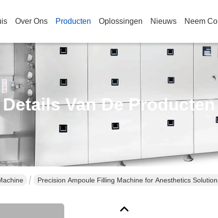
is
Over Ons
Producten
Oplossingen
Nieuws
Neem Con
Details Van De Producten
Machine
Precision Ampoule Filling Machine for Anesthetics Solutio
wasmachine