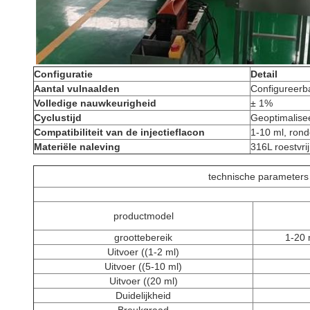
Configuratie
Detail
Aantal vulnaalden
Configureerb
Volledige nauwkeurigheid
± 1%
Cyclustijd
Geoptimalisee
Compatibiliteit van de injectieflacon
1-10 ml, rond
Materiële naleving
316L roestvr
technische parameters
productmodel
groottebereik
1-20 
Uitvoer ((1-2 ml)
Uitvoer ((5-10 ml)
Uitvoer ((20 ml)
Duidelijkheid