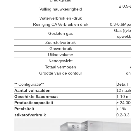
Breukgraad
± 0,5-
Vulling nauwkeurigheid
Waterverbruik en -druk
Reiniging CA Verbruik en druk
0.3-0.6Mpa
Gas ((vlo
Gesloten gas
opwekke
Zuurstofverbruik
Gasverbruik
Uitlaatvolume
Nettogewicht
Totaal vermogen
Grootte van de contour
on
** Configuratie**
Detail
Aantal vulnaalden
12 naal
Geschikte flaconmaat
1-10 ml
Productiecapaciteit
≥ 24 000
Precisiteit
± 1%
stikstofverbruik
0.2-0.3