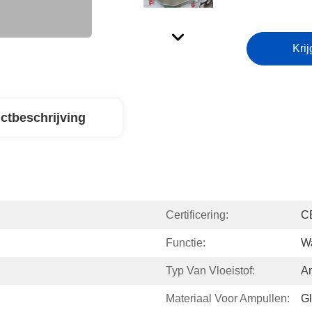
Krij
ctbeschrijving
Certificering:
C
Functie:
Wa
Typ Van Vloeistof:
An
Materiaal Voor Ampullen:
G