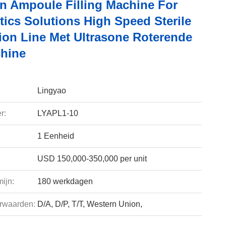
on Ampoule Filling Machine For
tics Solutions High Speed Sterile
ion Line Met Ultrasone Roterende
hine
Lingyao
r:
LYAPL1-10
1 Eenheid
USD 150,000-350,000 per unit
ijn:
180 werkdagen
rwaarden:
D/A, D/P, T/T, Western Union,