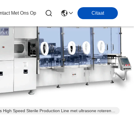
tact Met Ons Op
Citaat
ns High Speed Sterile Production Line met ultrasone roterende