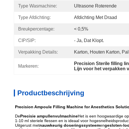
Type Wasmachine:
Ultrasone Roterende
Type Afdichting:
Afdichting Met Draad
Breukpercentage:
< 0,5%
CIP/SIP:
- Ja, Dat Klopt.
Verpakking Details:
Karton, Houten Karton, Pal
Precision Sterile filling l
Markeren:
Lijn voor het verpakken 
Productbeschrijving
Precision Ampoule Filling Machine for Anesthetics Solut
De
Precisie ampullenvulmachine
Het is een hoogwaardige opl
1-10 ml steriele flessen en is ideaal voor hogesnelheidsproduc
Uitgerust met
nauwkeurig doseringssysteem
en
gesloten-lo