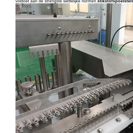
voldoet aan de strengste wettelijke normen.
stikstofspoelstel