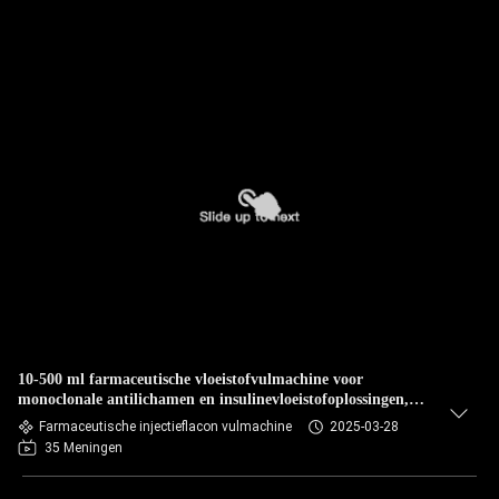
10-500 ml farmaceutische vloeistofvulmachine voor
monoclonale antilichamen en insulinevloeistofoplossingen,
High Speed Filling System met GMP-certificering
Farmaceutische injectieflacon vulmachine
2025-03-28
35 Meningen