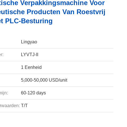
ische Verpakkingsmachine Voor
utische Producten Van Roestvrij
et PLC-Besturing
Lingyao
r:
LYVTJ-II
1 Eenheid
5,000-50,000 USD/unit
ijn:
60-120 days
rwaarden:
T/T