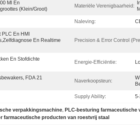
00 Ml En 
I
Materiële Verenigbaarheid:
roottes (klein/groot)
M
Naleving:
C
et PLC En HMI 
,zelfdiagnose En Realtime 
Precision & Error Control (Pre
en En Stofdichte 
Energie-Efficiëntie:
L
dsbewakers, FDA 21 
We
Naverkoopsteun:
B
Supply Ability:
5-
ische verpakkingsmachine
, 
PLC-besturing farmaceutische
farmaceutische producten van roestvrij staal