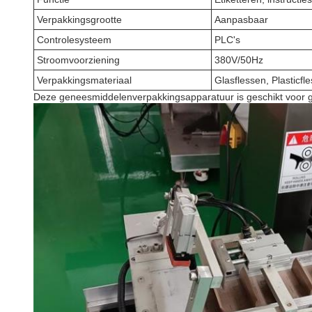
Verpakkingsgrootte
Aanpasbaar
Controlesysteem
PLC's
Stroomvoorziening
380V/50Hz
Verpakkingsmateriaal
Glasflessen, Plasticfl
Deze geneesmiddelenverpakkingsapparatuur is geschikt voor ge