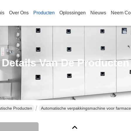
is
Over Ons
Producten
Oplossingen
Nieuws
Neem Con
Details Van De Producten
tische Producten
Automatische verpakkingsmachine voor farmaceut