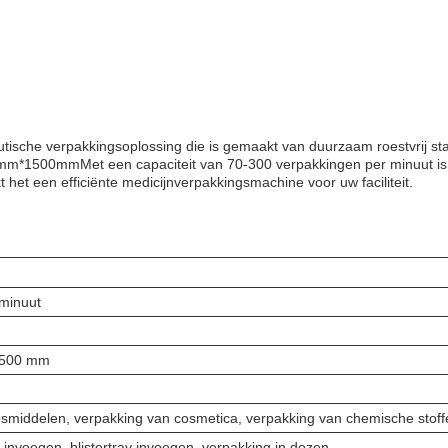
sche verpakkingsoplossing die is gemaakt van duurzaam roestvrij sta
*1500mmMet een capaciteit van 70-300 verpakkingen per minuut is 
et een efficiënte medicijnverpakkingsmachine voor uw faciliteit.
 minuut
1500 mm
smiddelen, verpakking van cosmetica, verpakking van chemische stoff
es invoegen, blistertray invoegen, verpakking in dozen