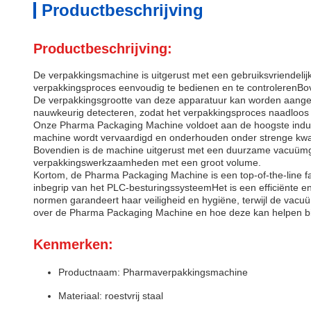
Productbeschrijving
Productbeschrijving:
De verpakkingsmachine is uitgerust met een gebruiksvriendeli
verpakkingsproces eenvoudig te bedienen en te controlerenBov
De verpakkingsgrootte van deze apparatuur kan worden aangepa
nauwkeurig detecteren, zodat het verpakkingsproces naadloos en
Onze Pharma Packaging Machine voldoet aan de hoogste indu
machine wordt vervaardigd en onderhouden onder strenge kwali
Bovendien is de machine uitgerust met een duurzame vacuümge
verpakkingswerkzaamheden met een groot volume.
Kortom, de Pharma Packaging Machine is een top-of-the-line f
inbegrip van het PLC-besturingssysteemHet is een efficiënt
normen garandeert haar veiligheid en hygiëne, terwijl de vac
over de Pharma Packaging Machine en hoe deze kan helpen bij 
Kenmerken:
Productnaam: Pharmaverpakkingsmachine
Materiaal: roestvrij staal