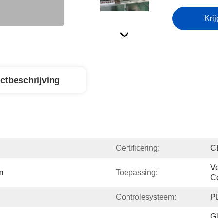
Krij
ctbeschrijving
Certificering:
C
Ve
m
Toepassing:
Co
Controlesysteem:
P
Gl