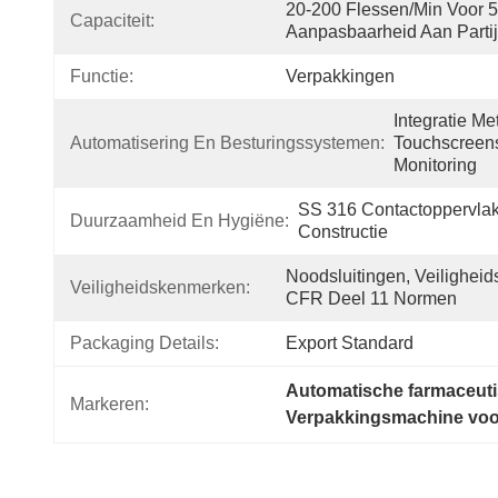
20-200 Flessen/min Voor 5
Capaciteit:
Aanpasbaarheid Aan Partijg
Functie:
Verpakkingen
Integratie M
Automatisering En Besturingssystemen:
Touchscreens
Monitoring
SS 316 Contactoppervlakk
Duurzaamheid En Hygiëne:
Constructie
Noodsluitingen, Veilighei
Veiligheidskenmerken:
CFR Deel 11 Normen
Packaging Details:
Export Standard
Automatische farmaceut
Markeren:
Verpakkingsmachine voor 