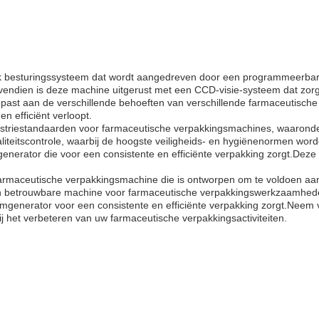
jk besturingssysteem dat wordt aangedreven door een programmeerbare
endien is deze machine uitgerust met een CCD-visie-systeem dat zorgt
st aan de verschillende behoeften van verschillende farmaceutische 
 efficiënt verloopt.
striestandaarden voor farmaceutische verpakkingsmachines, waarond
teitscontrole, waarbij de hoogste veiligheids- en hygiënenormen word
nerator die voor een consistente en efficiënte verpakking zorgt.De
armaceutische verpakkingsmachine die is ontworpen om te voldoen aan
e en betrouwbare machine voor farmaceutische verpakkingswerkzaamh
uümgenerator voor een consistente en efficiënte verpakking zorgt.Ne
het verbeteren van uw farmaceutische verpakkingsactiviteiten.