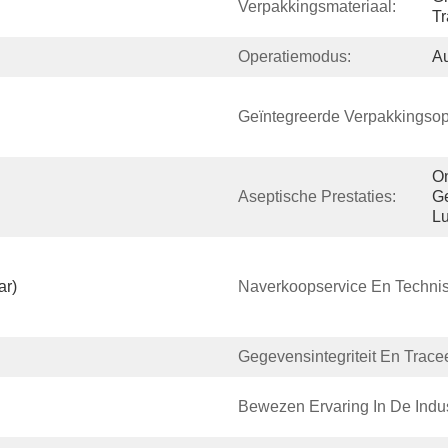
Verpakkingsmateriaal:
Tr
Operatiemodus:
Au
Geïntegreerde Verpakkingsop
On
Aseptische Prestaties:
Ge
Lu
ar)
Naverkoopservice En Techni
Gegevensintegriteit En Trace
Bewezen Ervaring In De Indus