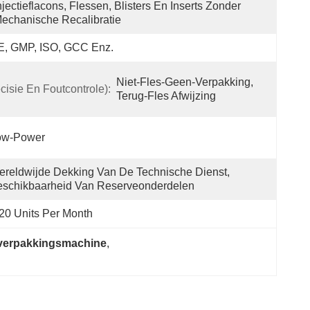
njectieflacons, Flessen, Blisters En Inserts Zonder 
echanische Recalibratie
E, GMP, ISO, GCC Enz.
Niet-Fles-Geen-Verpakking, 
cisie En Foutcontrole):
Terug-Fles Afwijzing
ow-Power
reldwijde Dekking Van De Technische Dienst, 
eschikbaarheid Van Reserveonderdelen
20 Units Per Month
 verpakkingsmachine
, 