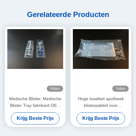
Gerelateerde Producten
Video
Video
Medische Blister, Medische
Hoge kwaliteit apotheek
Blister Tray fabrikant OEM
blisterpakket voor
ODM met medische kwaliteit
aangepaste thermovormige
Krijg Beste Prijs
Krijg Beste Prijs
materialen
medische
verpakkingsoplossingen