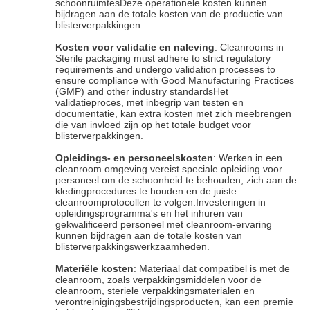
schoonruimtesDeze operationele kosten kunnen
bijdragen aan de totale kosten van de productie van
blisterverpakkingen.
Kosten voor validatie en naleving
: Cleanrooms in
Sterile packaging must adhere to strict regulatory
requirements and undergo validation processes to
ensure compliance with Good Manufacturing Practices
(GMP) and other industry standardsHet
validatieproces, met inbegrip van testen en
documentatie, kan extra kosten met zich meebrengen
die van invloed zijn op het totale budget voor
blisterverpakkingen.
Opleidings- en personeelskosten
: Werken in een
cleanroom omgeving vereist speciale opleiding voor
personeel om de schoonheid te behouden, zich aan de
kledingprocedures te houden en de juiste
cleanroomprotocollen te volgen.Investeringen in
opleidingsprogramma's en het inhuren van
gekwalificeerd personeel met cleanroom-ervaring
kunnen bijdragen aan de totale kosten van
blisterverpakkingswerkzaamheden.
Materiële kosten
: Materiaal dat compatibel is met de
cleanroom, zoals verpakkingsmiddelen voor de
cleanroom, steriele verpakkingsmaterialen en
verontreinigingsbestrijdingsproducten, kan een premie