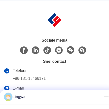
Sociale media
Snel contact
Telefoon
+86-181-18466171
E-mail
sale2@szlysb.com.cn
Lingyao
Adres