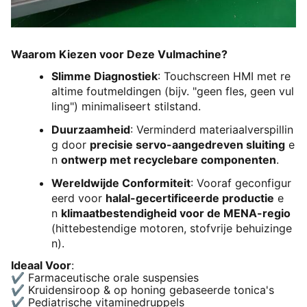
Waarom Kiezen voor Deze Vulmachine?
Slimme Diagnostiek
: Touchscreen HMI met re
altime foutmeldingen (bijv. "geen fles, geen vul
ling") minimaliseert stilstand.
Duurzaamheid
: Verminderd materiaalverspillin
g door
precisie servo-aangedreven sluiting
e
n
ontwerp met recyclebare componenten
.
Wereldwijde Conformiteit
: Vooraf geconfigur
eerd voor
halal-gecertificeerde productie
e
n
klimaatbestendigheid voor de MENA-regio
(hittebestendige motoren, stofvrije behuizinge
n).
Ideaal Voor
:
✔️ Farmaceutische orale suspensies
✔️ Kruidensiroop & op honing gebaseerde tonica's
✔️ Pediatrische vitaminedruppels