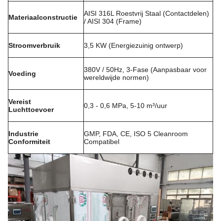
AISI 316L Roestvrij Staal (Contactdelen)
Materiaalconstructie
/ AISI 304 (Frame)
Stroomverbruik
3,5 KW (Energiezuinig ontwerp)
380V / 50Hz, 3-Fase (Aanpasbaar voor
Voeding
wereldwijde normen)
Vereist
0,3 - 0,6 MPa, 5-10 m³/uur
Luchttoevoer
Industrie
GMP, FDA, CE, ISO 5 Cleanroom
Conformiteit
Compatibel