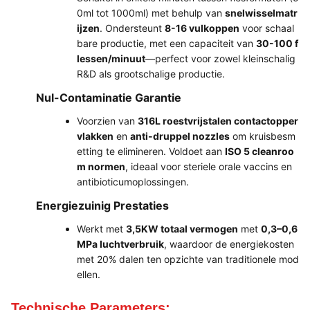
0ml tot 1000ml) met behulp van
snelwisselmatr
ijzen
. Ondersteunt
8-16 vulkoppen
voor schaal
bare productie, met een capaciteit van
30-100 f
lessen/minuut
—perfect voor zowel kleinschalig
R&D als grootschalige productie.
Nul-Contaminatie Garantie
Voorzien van
316L roestvrijstalen contactopper
vlakken
en
anti-druppel nozzles
om kruisbesm
etting te elimineren. Voldoet aan
ISO 5 cleanroo
m normen
, ideaal voor steriele orale vaccins en
antibioticumoplossingen.
Energiezuinig Prestaties
Werkt met
3,5KW totaal vermogen
met
0,3–0,6
MPa luchtverbruik
, waardoor de energiekosten
met 20% dalen ten opzichte van traditionele mod
ellen.
Technische Parameters: