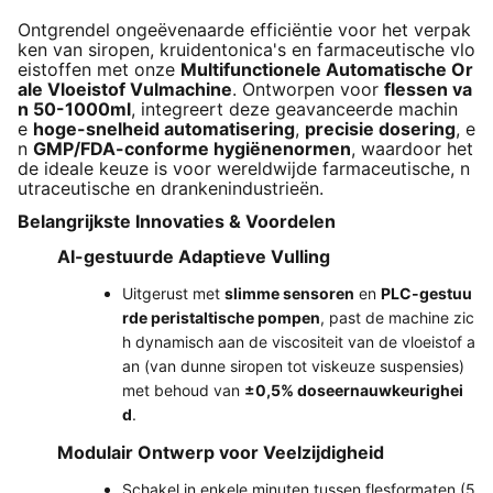
Ontgrendel ongeëvenaarde efficiëntie voor het verpak
ken van siropen, kruidentonica's en farmaceutische vlo
eistoffen met onze
Multifunctionele Automatische Or
ale Vloeistof Vulmachine
. Ontworpen voor
flessen va
n 50-1000ml
, integreert deze geavanceerde machin
e
hoge-snelheid automatisering
,
precisie dosering
, e
n
GMP/FDA-conforme hygiënenormen
, waardoor het
de ideale keuze is voor wereldwijde farmaceutische, n
utraceutische en drankenindustrieën.
Belangrijkste Innovaties & Voordelen
AI-gestuurde Adaptieve Vulling
Uitgerust met
slimme sensoren
en
PLC-gestuu
rde peristaltische pompen
, past de machine zic
h dynamisch aan de viscositeit van de vloeistof a
an (van dunne siropen tot viskeuze suspensies)
met behoud van
±0,5% doseernauwkeurighei
d
.
Modulair Ontwerp voor Veelzijdigheid
Schakel in enkele minuten tussen flesformaten (5