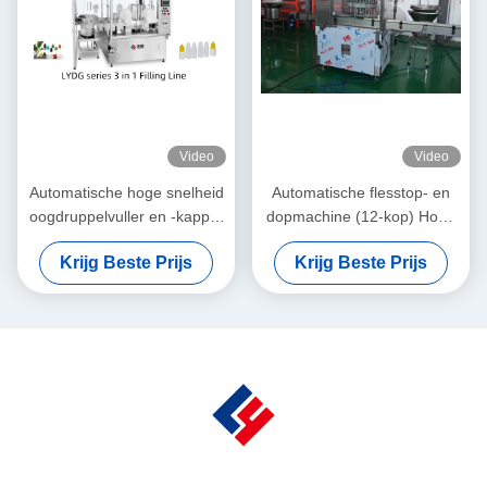
Video
Video
Automatische hoge snelheid
Automatische flesstop- en
oogdruppelvuller en -kapper
dopmachine (12-kop) Hoge
Ophthalmologische
snelheid servodreven
Krijg Beste Prijs
Krijg Beste Prijs
automatisering zonder
zegelintegrity voor
verontreiniging met
geavanceerde
klimaatbestendige precisie
gezondheidszorgoplossinge
(150-300 BPM)
n