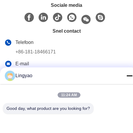
Sociale media
Snel contact
Telefoon
+86-181-18466171
E-mail
sale2@szlysb.com.cn
Lingyao
Adres
No. 115 Zhujia Road, Lujia stad,Kunshan,provincie Jiangsu
11:24 AM
Good day, what product are you looking for?
Privacybeleid
|
Sitemap
China Goede kwaliteit Flesvulmachine Auteursrecht © 2024-2026
Suzhou Lingyao Intelligent Equipment Co., Ltd. Alle rechten