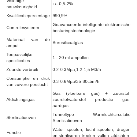
Volledige
+/- 0,5-2%
nauwkeurigheid
Kwalificatiepercentage
990,9%
Geavanceerde intelligente elektronische
Controlesysteem
besturingstechnologie
Materiaal van de
Borosilicaatglas
ampul
Toepasselijke
1 - 20 ml ampullen
specificaties
Zuurstofverbruik
0.2-0.3Mpa,1.2-1,5 M3/h
Consumptie en druk
0.3-0.6Mpa/35-80cbm/h
van zuivere perslucht
Gas (vloeibare gas) + Zuurstof,
Afdichtingsgas
zuurstofwaterstof productie gas,
aardgas
Tunneltype Warmluchtcirculatie
Sterilisatieoven
Sterilisatieoven
Water spoelen, lucht spoelen, drogen
Functie
en steriliseren, koelen, vullen, afdichten