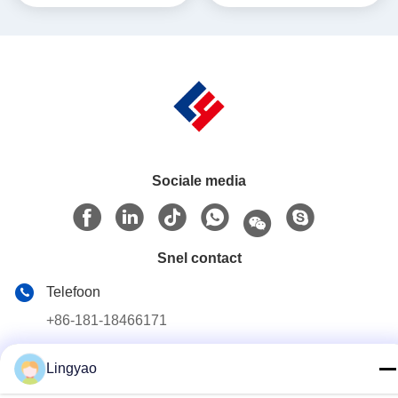
Line voor 1-20ml Ampules,
hoge capaciteit met isolator
GMP Compliance
en nitrilrubber
handschoenen
Sociale media
Snel contact
Telefoon
+86-181-18466171
E-mail
Lingyao
sale2@szlysb.com.cn