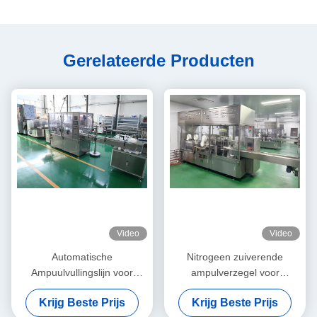
Gerelateerde Producten
Video
Video
Automatische
Nitrogeen zuiverende
Ampuulvullingslijn voor
ampulverzegel voor
Collageen Regenerator
zuurstofgevoelige
Krijg Beste Prijs
Krijg Beste Prijs
Solution, High Speed Filling
biologische stoffen 1-10 ml,