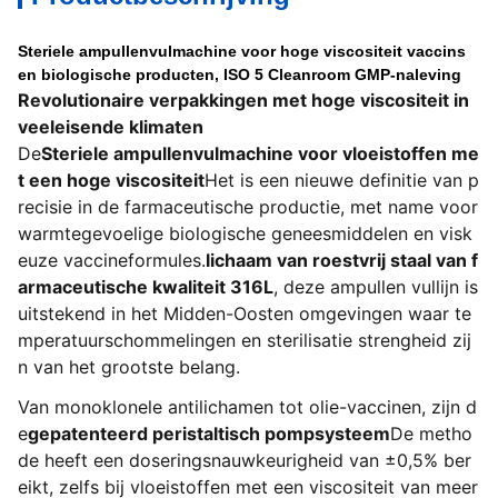
Steriele ampullenvulmachine voor hoge viscositeit vaccins
en biologische producten, ISO 5 Cleanroom GMP-naleving
Revolutionaire verpakkingen met hoge viscositeit in
veeleisende klimaten
De
Steriele ampullenvulmachine voor vloeistoffen me
t een hoge viscositeit
Het is een nieuwe definitie van p
recisie in de farmaceutische productie, met name voor
warmtegevoelige biologische geneesmiddelen en visk
euze vaccineformules.
lichaam van roestvrij staal van f
armaceutische kwaliteit 316L
, deze ampullen vullijn is
uitstekend in het Midden-Oosten omgevingen waar te
mperatuurschommelingen en sterilisatie strengheid zij
n van het grootste belang.
Van monoklonele antilichamen tot olie-vaccinen, zijn d
e
gepatenteerd peristaltisch pompsysteem
De metho
de heeft een doseringsnauwkeurigheid van ±0,5% ber
eikt, zelfs bij vloeistoffen met een viscositeit van meer