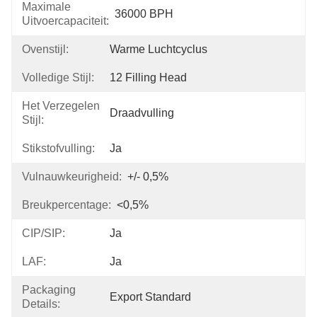
Maximale
36000 BPH
Uitvoercapaciteit:
Ovenstijl:
Warme Luchtcyclus
Volledige Stijl:
12 Filling Head
Het Verzegelen
Draadvulling
Stijl:
Stikstofvulling:
Ja
Vulnauwkeurigheid:
+/- 0,5%
Breukpercentage:
<0,5%
CIP/SIP:
Ja
LAF:
Ja
Packaging
Export Standard
Details: