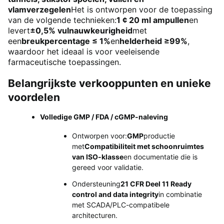
vlamverzegelen
Het is ontworpen voor de toepassing
van de volgende technieken:
1 ¢ 20 ml ampullen
en
levert
±0,5% vulnauwkeurigheid
met
een
breukpercentage ≤ 1%
en
helderheid ≥99%
,
waardoor het ideaal is voor veeleisende
farmaceutische toepassingen.
Belangrijkste verkooppunten en unieke
voordelen
Volledige GMP / FDA / cGMP-naleving
Ontworpen voor:
GMP
productie
met
Compatibiliteit met schoonruimtes
van ISO-klasse
en documentatie die is
gereed voor validatie.
Ondersteuning
21 CFR Deel 11 Ready
control and data integrity
in combinatie
met SCADA/PLC-compatibele
architecturen.