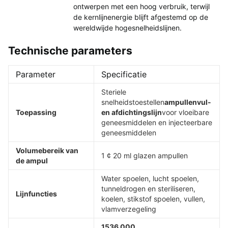
ontwerpen met een hoog verbruik, terwijl
de kernlijnenergie blijft afgestemd op de
wereldwijde hogesnelheidslijnen.
Technische parameters
Parameter
Specificatie
Steriele
snelheidstoestellen
ampullenvul-
Toepassing
en afdichtingslijn
voor vloeibare
geneesmiddelen en injecteerbare
geneesmiddelen
Volumebereik van
1 ¢ 20 ml glazen ampullen
de ampul
Water spoelen, lucht spoelen,
tunneldrogen en steriliseren,
Lijnfuncties
koelen, stikstof spoelen, vullen,
vlamverzegeling
1536 000