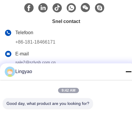
Snel contact
Telefoon
+86-181-18466171
E-mail
sale2@szlysb.com.cn
Lingyao
Adres
No. 115 Zhujia Road, Lujia stad,Kunshan,provincie Jiangsu
9:42 AM
Privacybeleid
|
Sitemap
Good day, what product are you looking for?
China Goede kwaliteit Flesvulmachine Auteursrecht © 2024-2026
Suzhou Lingyao Intelligent Equipment Co., Ltd. Alle rechten
voorbehouden.