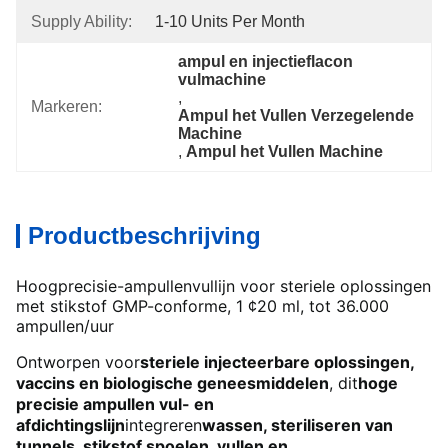
Supply Ability:
1-10 Units Per Month
ampul en injectieflacon 
vulmachine
, 
Markeren:
Ampul het Vullen Verzegelende 
Machine
, 
Ampul het Vullen Machine
Productbeschrijving
Hoogprecisie-ampullenvullijn voor steriele oplossingen
met stikstof GMP-conforme, 1 ¢20 ml, tot 36.000
ampullen/uur
Ontworpen voor
steriele injecteerbare oplossingen,
vaccins en biologische geneesmiddelen
, dit
hoge
precisie ampullen vul- en
afdichtingslijn
integreren
wassen, steriliseren van
tunnels, stikstof spoelen, vullen en