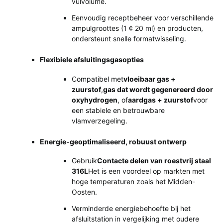
vulvolume.
Eenvoudig receptbeheer voor verschillende
ampulgroottes (1 ¢ 20 ml) en producten,
ondersteunt snelle formatwisseling.
Flexibiele afsluitingsgasopties
Compatibel met
vloeibaar gas +
zuurstof
,
gas dat wordt gegenereerd door
oxyhydrogen
, of
aardgas + zuurstof
voor
een stabiele en betrouwbare
vlamverzegeling.
Energie-geoptimaliseerd, robuust ontwerp
Gebruik
Contacte delen van roestvrij staal
316L
Het is een voordeel op markten met
hoge temperaturen zoals het Midden-
Oosten.
Verminderde energiebehoefte bij het
afsluitstation in vergelijking met oudere