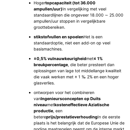
Hoger
topcapaciteit (tot 36.000
ampullen/uur)
In vergelijking met veel
standaardlijnen die ongeveer 18.000 ∼ 25.000
ampullen/uur stoppen in vergelijkbare
groottebereiken.
stikstofvullen en spoelen
Het is een
standaardoptie, niet een add-on op veel
basismachines.
±0,5% vulnauwkeurigheid
met
≤ 1%
breukpercentage
, die beter presteert dan
oplossingen van lage tot middellange kwaliteit
die vaak werken met ± 1 ‰ 2% en een hoger
glasverlies.
ontworpen voor het combineren
van
Ingenieursconcepten op Duits
niveau
met
kosteneffectieve Aziatische
productie
, een
betere
prijs/prestatieverhouding
In de eerste
plaats is het belangrijk dat de Europese Unie de
nodige maatregelen neemt om de interne markt