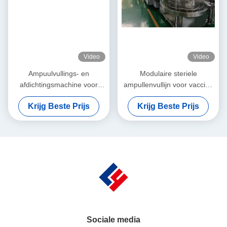
Video
Video
Ampuulvullings- en
Modulaire steriele
afdichtingsmachine voor
ampullenvullijn voor vaccins
griepvaccin injecteerbare
en biologische producten,
Krijg Beste Prijs
Krijg Beste Prijs
producten met isolatie,
ISO 14644-conformiteit, snel
hoogwaardige
veranderend modulair
ampulvullingslijn
ontwerp, snelheid 300 bpm
Sociale media