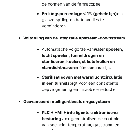
de normen van de farmacopee.
Brekingspercentage < 1% (gehele lijn)
om
glasverspilling en batchverlies te
verminderen.
Voltooiing van de integratie upstream-downstream
Automatische volgorde van
water spoelen,
lucht spoelen, tunneldrogen en
steriliseren, koelen, stikstofvullen en
vlamdichtmaken
in één continue lijn.
Sterilisatieoven met warmluchtcirculatie
in een tunnel
zorgt voor een consistente
depyrogenering en microbiële reductie.
Geavanceerd intelligent besturingssysteem
PLC + HMI + intelligente elektronische
besturing
voor gecentraliseerde controle
van snelheid, temperatuur, gasstroom en